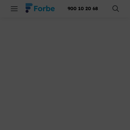
900 10 20 68
Preparación de
oposiciones, FP y
cursos técnicos en
Lugo