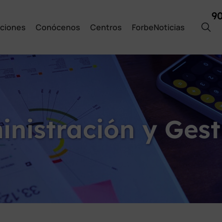
9
ciones
Conócenos
Centros
ForbeNoticias
inistración y Ges