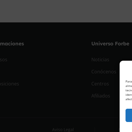
rmaciones
Universo Forbe
sos
Noticias
Conócenos
Para
siciones
Centros
alma
tecn
Afiliados
iden
afec
Aviso Legal
Políti