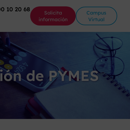
00 10 20 68
Solicita
Campus
información
Virtual
tión de PYMES