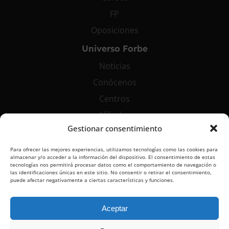
FP
Oposiciones
Universo Forbe
Noticias
Conócenos
Centros
Afiliados
Gestionar consentimiento
Contáctanos
Para ofrecer las mejores experiencias, utilizamos tecnologías como las cookies para
info@grupoforbe.com
almacenar y/o acceder a la información del dispositivo. El consentimiento de estas
tecnologías nos permitirá procesar datos como el comportamiento de navegación o
900 10 20 68
las identificaciones únicas en este sitio. No consentir o retirar el consentimiento,
puede afectar negativamente a ciertas características y funciones.
Aceptar
Aviso Legal