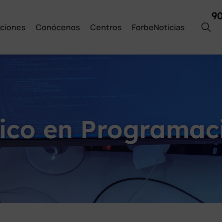
9
ciones
Conócenos
Centros
ForbeNoticias
ico en Programac