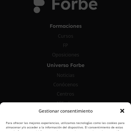
Formaciones
Cursos
FP
Oposiciones
Universo Forbe
Noticias
Conócenos
Centros
Afiliados
Gestionar consentimiento
Contáctanos
Para ofrecer las mejores experiencias, utilizamos tecnologías como las cookies para
info@grupoforbe.com
almacenar y/o acceder a la información del dispositivo. El consentimiento de estas