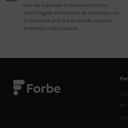
Una vez superada la formación teórica,
habrá llegado el momento de comenzar con
la formación práctica en una de nuestras
empresas colaboradoras.
Fo
Cur
FP
Opo