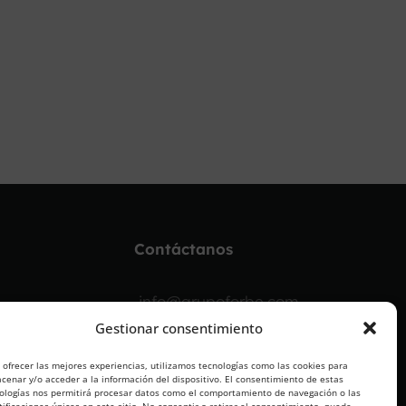
Contáctanos
info@grupoforbe.com
Gestionar consentimiento
900 10 20 68
 ofrecer las mejores experiencias, utilizamos tecnologías como las cookies para
cenar y/o acceder a la información del dispositivo. El consentimiento de estas
ologías nos permitirá procesar datos como el comportamiento de navegación o las