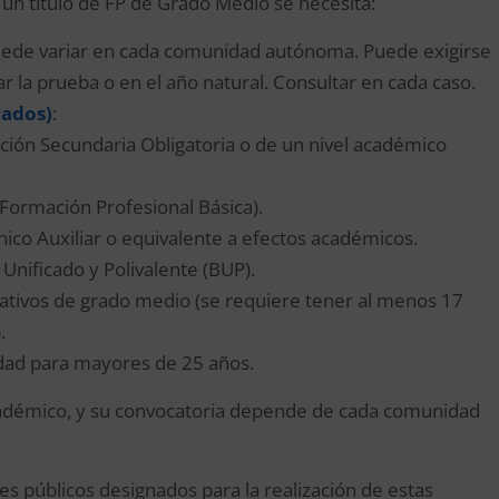
 un título de FP de Grado Medio se necesita:
 puede variar en cada comunidad autónoma. Puede exigirse
 la prueba o en el año natural. Consultar en cada caso.
rados)
:
ción Secundaria Obligatoria o de un nivel académico
(Formación Profesional Básica).
nico Auxiliar o equivalente a efectos académicos.
Unificado y Polivalente (BUP).
ativos de grado medio (se requiere tener al menos 17
.
idad para mayores de 25 años.
adémico, y su convocatoria depende de cada comunidad
s públicos designados para la realización de estas