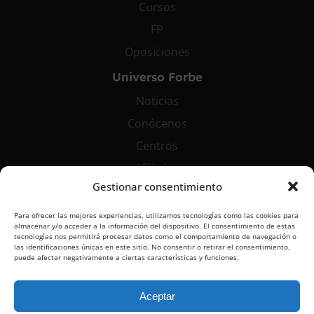
Cursos
FP
Oposiciones
Universo Forbe
Noticias
Conócenos
Centros
Afiliados
Gestionar consentimiento
Contáctanos
Para ofrecer las mejores experiencias, utilizamos tecnologías como las cookies para
info@grupoforbe.com
almacenar y/o acceder a la información del dispositivo. El consentimiento de estas
tecnologías nos permitirá procesar datos como el comportamiento de navegación o
900 10 20 68
las identificaciones únicas en este sitio. No consentir o retirar el consentimiento,
puede afectar negativamente a ciertas características y funciones.
Aceptar
Aviso Legal