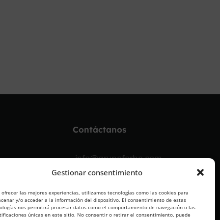
Contáctanos
info@grupoforbe.com
Gestionar consentimiento
900 10 20 68
 ofrecer las mejores experiencias, utilizamos tecnologías como las cookies para
cenar y/o acceder a la información del dispositivo. El consentimiento de estas
ologías nos permitirá procesar datos como el comportamiento de navegación o las
tificaciones únicas en este sitio. No consentir o retirar el consentimiento, puede