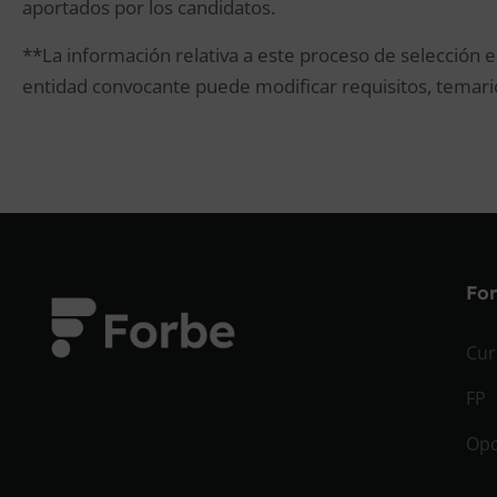
aportados por los candidatos.
**La información relativa a este proceso de selección e
entidad convocante puede modificar requisitos, temario
Fo
Cur
FP
Opo