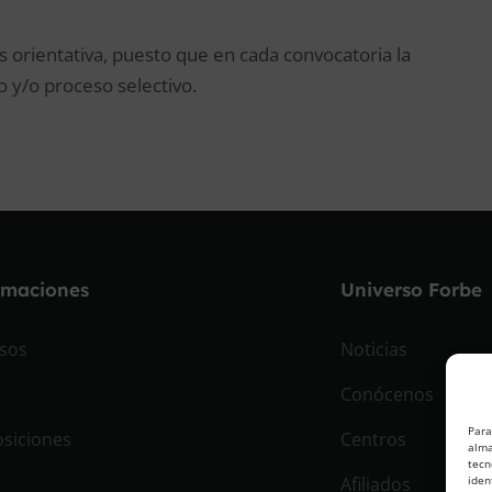
s orientativa, puesto que en cada convocatoria la
 y/o proceso selectivo.
rmaciones
Universo Forbe
sos
Noticias
Conócenos
Para
siciones
Centros
alma
tecn
Afiliados
iden