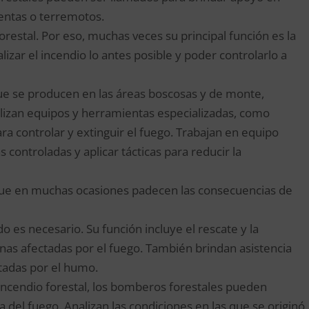
entas o terremotos.
restal. Por eso, muchas veces su principal función es la
alizar el incendio lo antes posible y poder controlarlo a
que se producen en las áreas boscosas y de monte,
lizan equipos y herramientas especializadas, como
a controlar y extinguir el fuego. Trabajan en equipo
 controladas y aplicar tácticas para reducir la
, que en muchas ocasiones padecen las consecuencias de
 es necesario. Su función incluye el rescate y la
as afectadas por el fuego. También brindan asistencia
tadas por el humo.
 incendio forestal, los bomberos forestales pueden
a del fuego. Analizan las condiciones en las que se originó