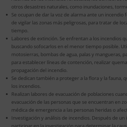
otros desastres naturales, como inundaciones, torm
Se ocupan de dar la voz de alarma ante un incendio fo
de vigilar las zonas más peligrosas, para tratar de loc
tiempo.
Labores de extinción. Se enfrentan a los incendios 
buscando sofocarlos en el menor tiempo posible. Uti
motosierras, bombas de agua, palas y mangueras, par
para establecer líneas de contención, realizar quemas
propagación del incendio.
Se dedican también a proteger a la flora y la fauna
los incendios.
Realizan labores de evacuación de poblaciones cuando
evacuación de las personas que se encuentran en zon
médica de emergencia a las personas heridas o afec
Investigación y análisis de incendios. Después de un
participar en la investigación para determinar la caus