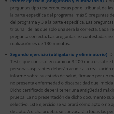
Primer ejercicio (obligatorio y eliminatorio)
. Con
preguntas tipo test propuestas por el tribunal, de l
la parte específica del programa, más 5 preguntas d
del programa y 3 a la parte específica. Las pregunta
tribunal, de las que solo una será la correcta. Cada
pregunta correcta. Las preguntas no contestadas no
realización es de 130 minutos.
Segundo ejercicio (obligatorio y eliminatorio)
. D
Test», que consiste en caminar 3.200 metros sobre t
personas aspirantes deberán acudir a la realización d
informe sobre su estado de salud, firmado por un mé
no presenta enfermedad o discapacidad que impida el
Dicho certificado deberá tener una antigüedad máxim
prueba. La no presentación de dicho documento supo
selectivo. Este ejercicio se valorará cómo apto o no 
de apto. A dicha prueba, se convocará a todas las pe