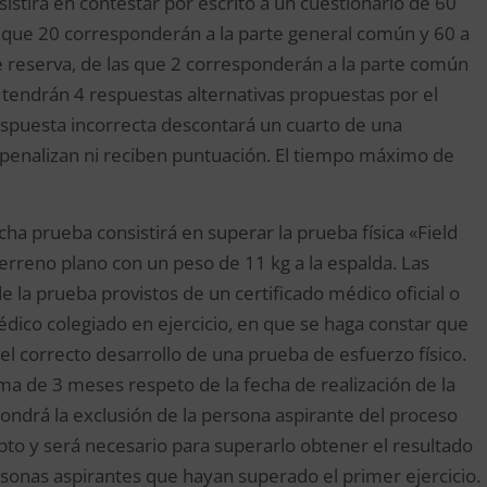
sistirá en contestar por escrito a un cuestionario de 60
as que 20 corresponderán a la parte general común y 60 a
e reserva, de las que 2 corresponderán a la parte común
s tendrán 4 respuestas alternativas propuestas por el
 respuesta incorrecta descontará un cuarto de una
 penalizan ni reciben puntuación. El tiempo máximo de
icha prueba consistirá en superar la prueba física «Field
erreno plano con un peso de 11 kg a la espalda. Las
e la prueba provistos de un certificado médico oficial o
dico colegiado en ejercicio, en que se haga constar que
 correcto desarrollo de una prueba de esfuerzo físico.
a de 3 meses respeto de la fecha de realización de la
ndrá la exclusión de la persona aspirante del proceso
apto y será necesario para superarlo obtener el resultado
rsonas aspirantes que hayan superado el primer ejercicio.