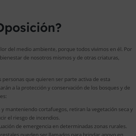
Oposición?
alor del medio ambiente, porque todos vivimos en él. Por
 bienestar de nosotros mismos y de otras criaturas,
s personas que quieren ser parte activa de esta
carán a la protección y conservación de los bosques y de
es:
y manteniendo cortafuegos, retiran la vegetación seca y
r el riesgo de incendios.
ituación de emergencia en determinadas zonas rurales.
orestales pueden ser llamados para brindar apoyo en