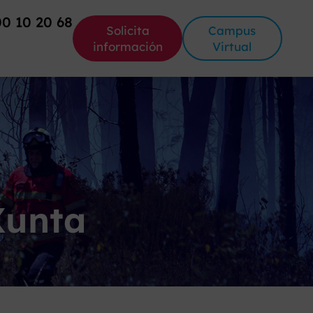
00 10 20 68
Solicita
Campus
información
Virtual
Xunta