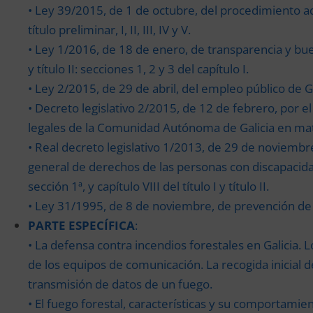
• Ley 39/2015, de 1 de octubre, del procedimiento a
título preliminar, I, II, III, IV y V.
• Ley 1/2016, de 18 de enero, de transparencia y buen go
y título II: secciones 1, 2 y 3 del capítulo I.
• Ley 2/2015, de 29 de abril, del empleo público de Galici
• Decreto legislativo 2/2015, de 12 de febrero, por e
legales de la Comunidad Autónoma de Galicia en materia 
• Real decreto legislativo 1/2013, de 29 de noviembr
general de derechos de las personas con discapacidad y
sección 1ª, y capítulo VIII del título I y título II.
• Ley 31/1995, de 8 de noviembre, de prevención de ries
PARTE ESPECÍFICA
:
• La defensa contra incendios forestales en Galicia. L
de los equipos de comunicación. La recogida inicial de
transmisión de datos de un fuego.
• El fuego forestal, características y su comportamie