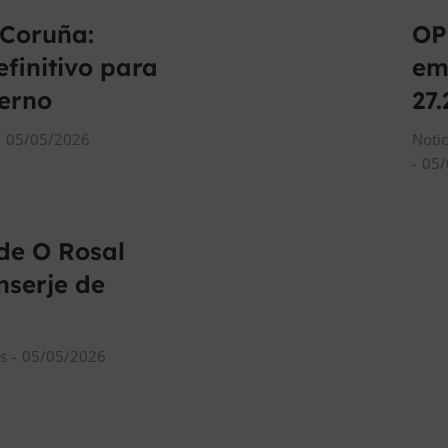
 Coruña:
OP
efinitivo para
em
terno
27
05/05/2026
Noti
05/
de O Rosal
nserje de
s
05/05/2026