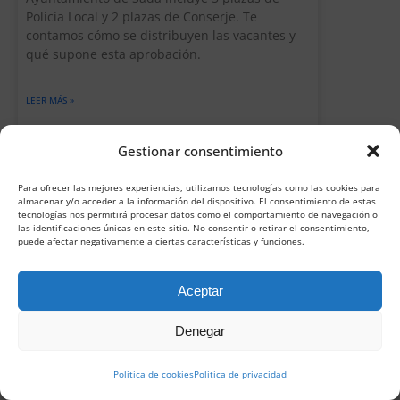
Policía Local y 2 plazas de Conserje. Te
contamos cómo se distribuyen las vacantes y
qué supone esta aprobación.
LEER MÁS »
Gestionar consentimiento
Para ofrecer las mejores experiencias, utilizamos tecnologías como las cookies para
almacenar y/o acceder a la información del dispositivo. El consentimiento de estas
tecnologías nos permitirá procesar datos como el comportamiento de navegación o
las identificaciones únicas en este sitio. No consentir o retirar el consentimiento,
puede afectar negativamente a ciertas características y funciones.
Aceptar
Denegar
Llama
Solicita
información
Política de cookies
Política de privacidad
06/07/2026
Convocatoria