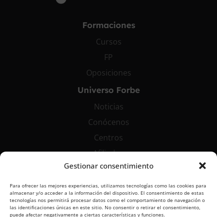
Formaciones
Cursos
FP
Oposiciones
Universo Forbe
Noticias
Conócenos
Centros
Afiliados
Gestionar consentimiento
Contáctanos
Para ofrecer las mejores experiencias, utilizamos tecnologías como las cookies para
info@grupoforbe.com
almacenar y/o acceder a la información del dispositivo. El consentimiento de estas
tecnologías nos permitirá procesar datos como el comportamiento de navegación o
900 10 20 68
las identificaciones únicas en este sitio. No consentir o retirar el consentimiento,
puede afectar negativamente a ciertas características y funciones.