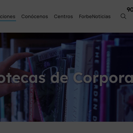
9
ciones
Conócenos
Centros
ForbeNoticias
iotecas de Corpor