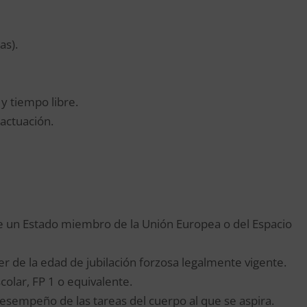
as).
y tiempo libre.
actuación.
 de un Estado miembro de la Unión Europea o del Espacio
er de la edad de jubilación forzosa legalmente vigente.
colar, FP 1 o equivalente.
esempeño de las tareas del cuerpo al que se aspira.