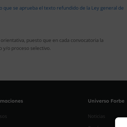
olo que se aprueba el texto refundido de la Ley general de
 orientativa, puesto que en cada convocatoria la
 y/o proceso selectivo.
rmaciones
Universo Forbe
sos
Noticias