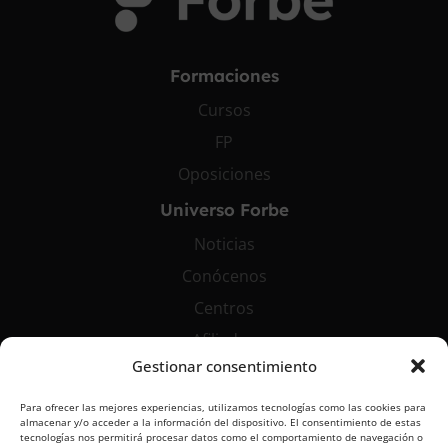
Formaciones
Cursos
FP
Oposiciones
Universo Forbe
Noticias
Conócenos
Centros
Afiliados
Gestionar consentimiento
Contáctanos
Para ofrecer las mejores experiencias, utilizamos tecnologías como las cookies para
info@grupoforbe.com
almacenar y/o acceder a la información del dispositivo. El consentimiento de estas
tecnologías nos permitirá procesar datos como el comportamiento de navegación o