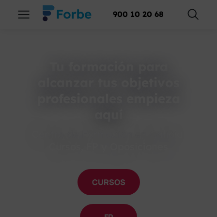
900 10 20 68
Tu formación para
alcanzar tus objetivos
profesionales empieza
aquí
Centro de Formación en Galicia:
Cursos, FP y Oposiciones
CURSOS