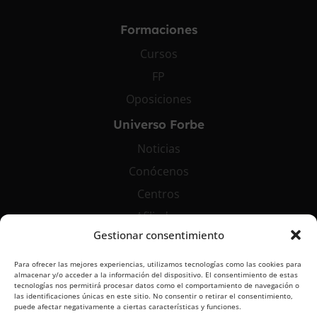
Formaciones
Cursos
FP
Oposiciones
Universo Forbe
Noticias
Conócenos
Centros
Afiliados
Gestionar consentimiento
Contáctanos
Para ofrecer las mejores experiencias, utilizamos tecnologías como las cookies para
info@grupoforbe.com
almacenar y/o acceder a la información del dispositivo. El consentimiento de estas
tecnologías nos permitirá procesar datos como el comportamiento de navegación o
900 10 20 68
las identificaciones únicas en este sitio. No consentir o retirar el consentimiento,
puede afectar negativamente a ciertas características y funciones.