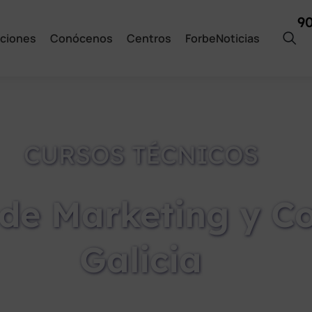
9
ciones
Conócenos
Centros
ForbeNoticias
CURSOS TÉCNICOS
 de Marketing y C
Galicia