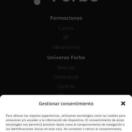
Formaciones
Cursos
FP
Oposiciones
Universo Forbe
Noticias
Conócenos
Centros
Afiliados
Gestionar consentimiento
Contáctanos
Para ofrecer las mejores experiencias, utilizamos tecnologías como las cookies para
info@grupoforbe.com
almacenar y/o acceder a la información del dispositivo. El consentimiento de estas
tecnologías nos permitirá procesar datos como el comportamiento de navegación o
900 10 20 68
las identificaciones únicas en este sitio. No consentir o retirar el consentimiento,