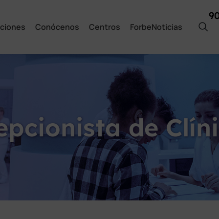
9
ciones
Conócenos
Centros
ForbeNoticias
pcionista de Clín