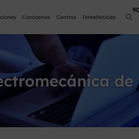
9
ciones
Conócenos
Centros
ForbeNoticias
lectromecánica de 