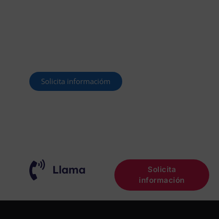
CONVOCAR
Este curso 2025/26 es el momento de ir a
por un empleo público. En Forbe, te
decimos cómo.
Solicita informacióm
¡OPOSITA!
Llama
Solicita
información