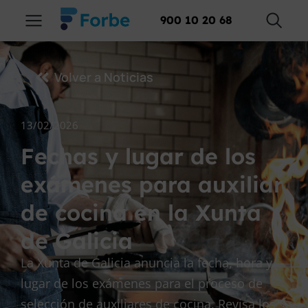
900 10 20 68
Volver a Noticias
13/02/2026
Fechas y lugar de los
exámenes para auxiliar
de cocina en la Xunta
de Galicia
La Xunta de Galicia anuncia la fecha, hora y
lugar de los exámenes para el proceso de
selección de auxiliares de cocina. Revisa los