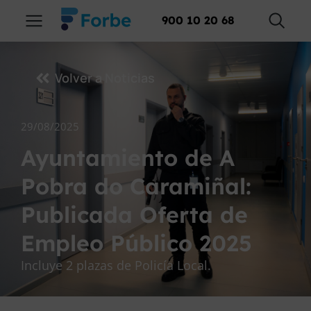
900 10 20 68
Volver a Noticias
29/08/2025
Ayuntamiento de A
Pobra do Caramiñal:
Publicada Oferta de
Empleo Público 2025
Incluye 2 plazas de Policía Local.