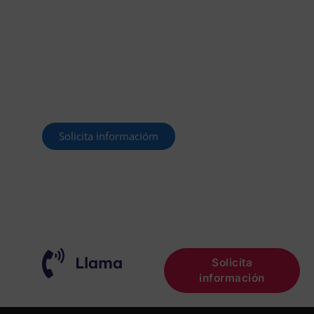
OFERTADAS Y POR
CONVOCAR
Este curso 2025/26 es el momento de ir a
por un empleo público. En Forbe, te
decimos cómo.
Solicita informacióm
¡OPOSITA!
Llama
Solicita
información