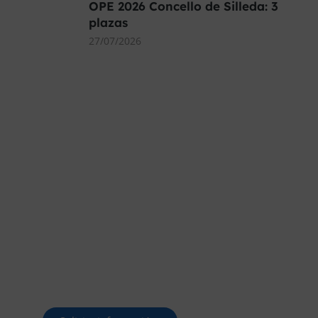
OPE 2026 Concello de Silleda: 3
plazas
27/07/2026
MÁS DE 40.000 PLAZAS
OFERTADAS Y POR
CONVOCAR
Este curso 2025/26 es el momento de ir a
por un empleo público. En Forbe, te
decimos cómo.