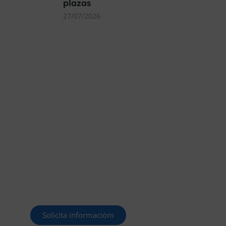
plazas
27/07/2026
MÁS DE 40.000 PLAZAS
OFERTADAS Y POR
CONVOCAR
Este curso 2025/26 es el momento de ir a
por un empleo público. En Forbe, te
decimos cómo.
Solicita informacióm