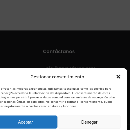
¡OPOSITA!
Contáctanos
info@grupoforbe.com
Gestionar consentimiento
900 10 20 68
 ofrecer las mejores experiencias, utilizamos tecnologías como las cookies para
cenar y/o acceder a la información del dispositivo. El consentimiento de estas
ologías nos permitirá procesar datos como el comportamiento de navegación o las
tificaciones únicas en este sitio. No consentir o retirar el consentimiento, puede
tar negativamente a ciertas características y funciones.
Aceptar
Denegar