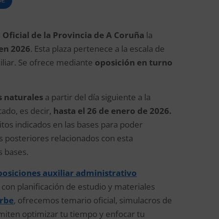
OE
 Oficial de la Provincia de A Coruña
la
 en 2026
. Esta plaza pertenece a la escala de
xiliar. Se ofrece mediante
oposición en turno
s naturales
a partir del día siguiente a la
tado, es decir,
hasta el 26 de enero de 2026.
sitos indicados en las bases para poder
s posteriores relacionados con esta
s bases.
osiciones auxiliar administrativo
 con planificación de estudio y materiales
rbe
,
ofrecemos temario oficial, simulacros de
miten optimizar tu tiempo y enfocar tu