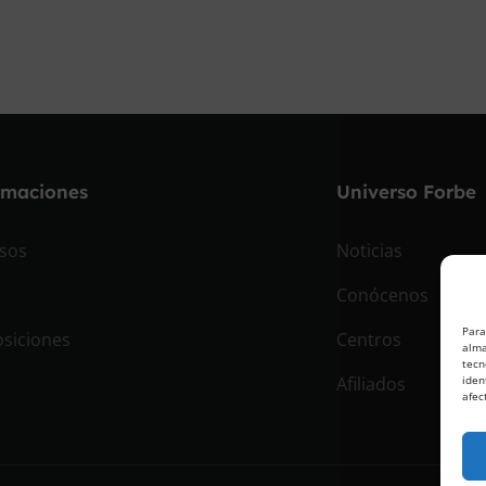
rmaciones
Universo Forbe
sos
Noticias
Conócenos
Para
siciones
Centros
alma
tecn
Afiliados
iden
afec