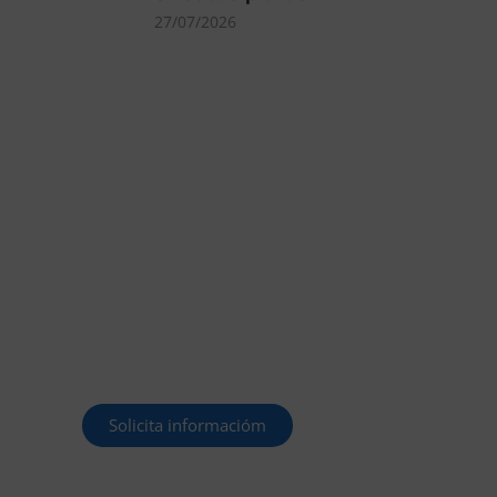
27/07/2026
MÁS DE 40.000
PLAZAS OFERTADAS
Y POR CONVOCAR
Este curso 2025/26 es el momento
de ir a por un empleo público. En
Forbe, te decimos cómo.
Solicita informacióm