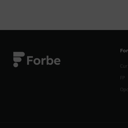
Fo
Cur
FP
Opo