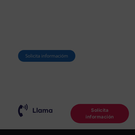
OFERTADAS Y POR
CONVOCAR
Este curso 2025/26 es el momento de ir a
por un empleo público. En Forbe, te
decimos cómo.
Solicita informacióm
¡OPOSITA!
Llama
Solicita
información