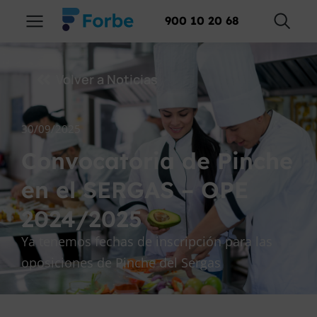
900 10 20 68
Volver a Noticias
30/09/2025
Convocatoria de Pinche
en el SERGAS – OPE
2024/2025
Ya tenemos fechas de inscripción para las
oposiciones de Pinche del Sergas