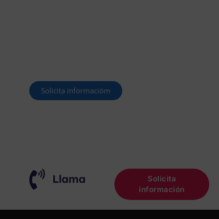
OFERTADAS Y POR
CONVOCAR
Este curso 2025/26 es el momento de ir a
por un empleo público. En Forbe, te
decimos cómo.
Solicita informacióm
¡OPOSITA!
Llama
Solicita
información