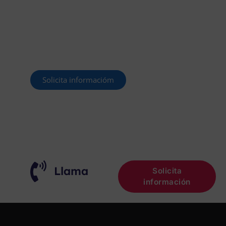
CONVOCAR
Este curso 2025/26 es el momento de ir a
por un empleo público. En Forbe, te
decimos cómo.
Solicita informacióm
¡OPOSITA!
Llama
Solicita
información