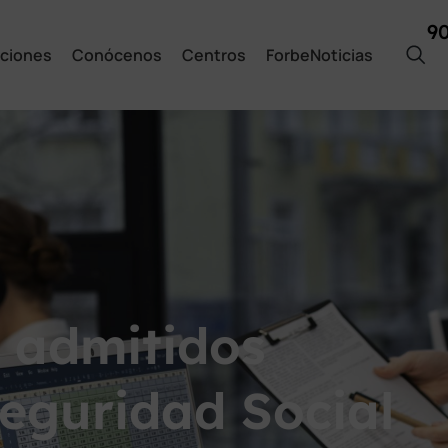
9
ciones
Conócenos
Centros
ForbeNoticias
l admitidos
Seguridad Social