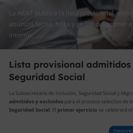
La AEAT publica la lista provisional admi
anuncia fecha, hora y sedes del primer e
interna.
Lista provisional admitidos
Seguridad Social
La Subsecretaría de Inclusión, Seguridad Social y Migr
admitidos y excluidos
para el proceso selectivo de i
Seguridad Social
. El
primer ejercicio
se celebrará e
Enlace al B