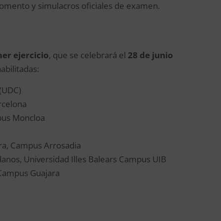
momento y simulacros oficiales de examen.
er ejercicio
, que se celebrará el
28 de junio
abilitadas:
 (UDC)
rcelona
pus Moncloa
rra, Campus Arrosadia
llanos, Universidad Illes Balears Campus UIB
 Campus Guajara