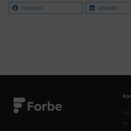
Facebook
LinkedIn
Fo
Cur
FP