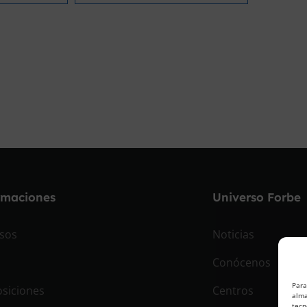
rmaciones
Universo Forbe
sos
Noticias
Conócenos
Para
siciones
Centros
alma
tecn