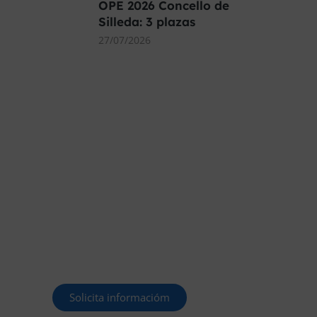
OPE 2026 Concello de
Silleda: 3 plazas
27/07/2026
MÁS DE 40.000
PLAZAS OFERTADAS
Y POR CONVOCAR
Este curso 2025/26 es el momento
de ir a por un empleo público. En
Forbe, te decimos cómo.
Solicita informacióm