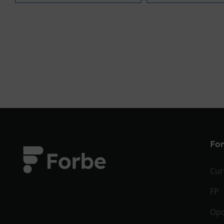
Fo
Cur
FP
Opo