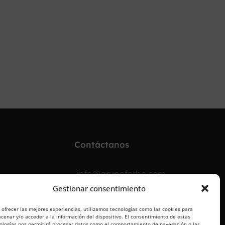
Contáctanos
info@grupoforbe.com
Gestionar consentimiento
900 10 20 68
 ofrecer las mejores experiencias, utilizamos tecnologías como las cookies para
cenar y/o acceder a la información del dispositivo. El consentimiento de estas
ologías nos permitirá procesar datos como el comportamiento de navegación o las