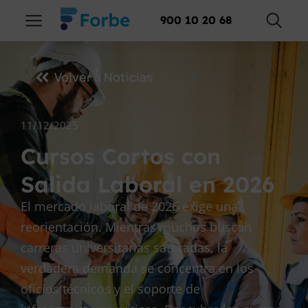
900 10 20 68
Volver a Noticias
11/12/2025
Cursos Cortos con
Salida Laboral en 2026
El mercado laboral de 2026 exige una
reorientación. Mientras muchos buscan
carreras universitarias saturadas, la
verdadera demanda se concentra en los
oficios técnicos y el soporte de