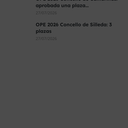
aprobada una plaza…
27/07/2026
OPE 2026 Concello de Silleda: 3
plazas
27/07/2026
MÁS DE 40.000 PLAZAS
OFERTADAS Y POR
CONVOCAR
Este curso 2025/26 es el momento de ir a