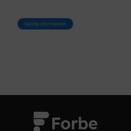
por un empleo público. En Forbe, te
decimos cómo.
Solicita informacióm
¡OPOSITA!