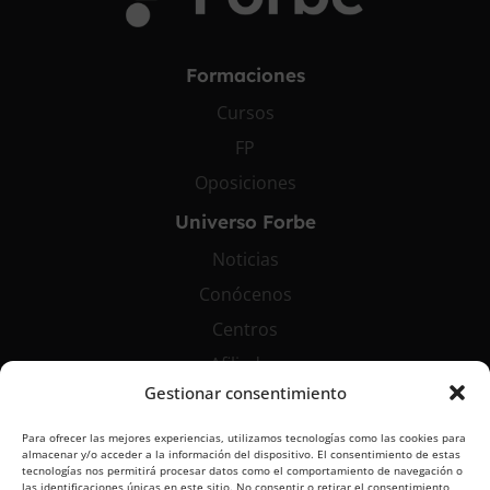
Formaciones
Cursos
FP
Oposiciones
Universo Forbe
Noticias
Conócenos
Centros
Afiliados
Gestionar consentimiento
Contáctanos
Para ofrecer las mejores experiencias, utilizamos tecnologías como las cookies para
info@grupoforbe.com
almacenar y/o acceder a la información del dispositivo. El consentimiento de estas
tecnologías nos permitirá procesar datos como el comportamiento de navegación o
900 10 20 68
las identificaciones únicas en este sitio. No consentir o retirar el consentimiento,