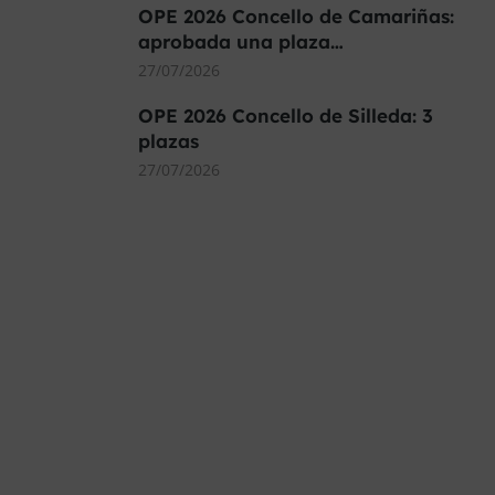
OPE 2026 Concello de Camariñas:
aprobada una plaza…
27/07/2026
OPE 2026 Concello de Silleda: 3
plazas
27/07/2026
MÁS DE 40.000 PLAZAS
OFERTADAS Y POR
CONVOCAR
Este curso 2025/26 es el momento de ir a