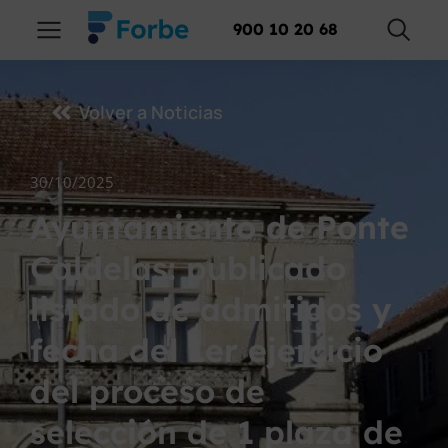
900 10 20 68
Volver a Noticias
30/10/2025
Ayuntamiento de Ponte
Caldelas: publicado
listado de admitidos y
fecha del 1er ejercicio
del proceso de
selección de 1 plaza de