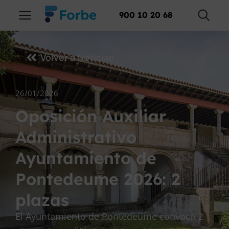
900 10 20 68
Volver a Noticias
26/01/2026
Oposición Auxiliar
Administrativo
Ayuntamiento de
Pontedeume 2026: 2
plazas
El Ayuntamiento de Pontedeume convoca 2