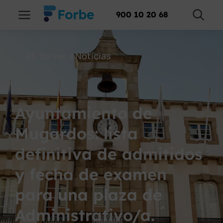
900 10 20 68
Volver a Noticias
28/11/2025
Ayuntamiento de
Mugardos: lista
definitiva de admitidos
y fecha de examen
para una plaza de
Administrativo/a.