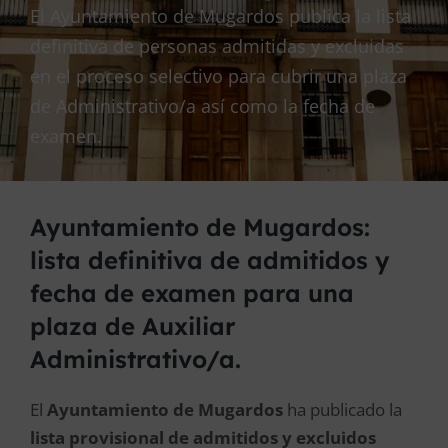
El Ayuntamiento de Mugardos publica la lista
definitiva de personas admitidas y excluidas
en el proceso selectivo para cubrir una plaza
de Administrativo/a así como la fecha de
examen.
Ayuntamiento de Mugardos:
lista definitiva de admitidos y
fecha de examen para una
plaza de Auxiliar
Administrativo/a.
El
Ayuntamiento de Mugardos
ha publicado la
lista provisional de admitidos y excluidos