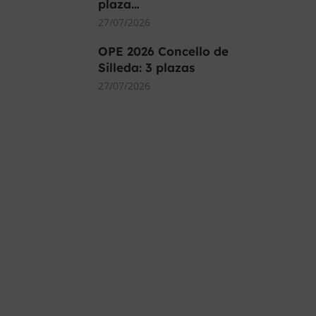
plaza…
27/07/2026
OPE 2026 Concello de
Silleda: 3 plazas
27/07/2026
MÁS DE 40.000
PLAZAS OFERTADAS
Y POR CONVOCAR
Este curso 2025/26 es el momento
de ir a por un empleo público. En
Forbe, te decimos cómo.