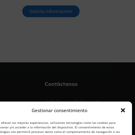
Solicita informacióm
¡OPOSITA!
Contáctanos
info@grupoforbe.com
Gestionar consentimiento
900 10 20 68
 ofrecer las mejores experiencias, utilizamos tecnologías como las cookies para
cenar y/o acceder a la información del dispositivo. El consentimiento de estas
ologías nos permitirá procesar datos como el comportamiento de navegación o las