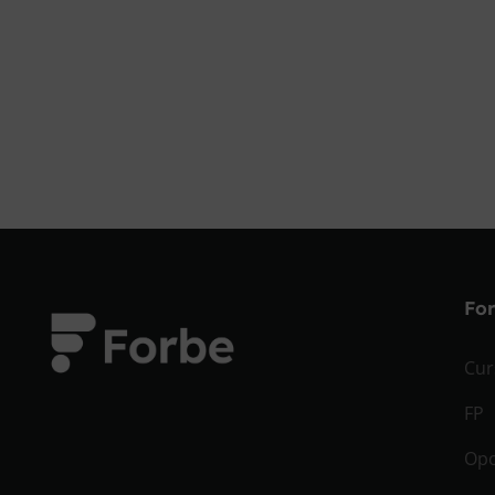
Fo
Cur
FP
Opo