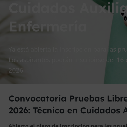
Cuidados Auxili
Enfermería
Ya está abierta la inscripción para las p
Los aspirantes podrán inscribirse del 16
2026.
Convocatoria Pruebas Libre
2026: Técnico en Cuidados 
Abierto el plazo de inscripción para las prue