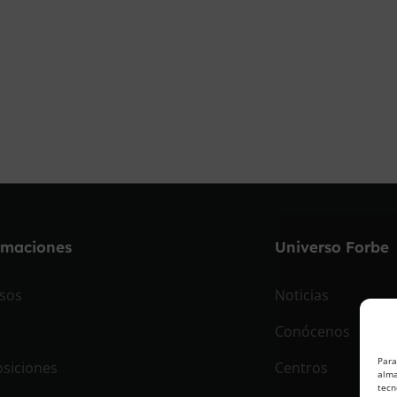
rmaciones
Universo Forbe
sos
Noticias
Conócenos
Para
siciones
Centros
alma
tecn