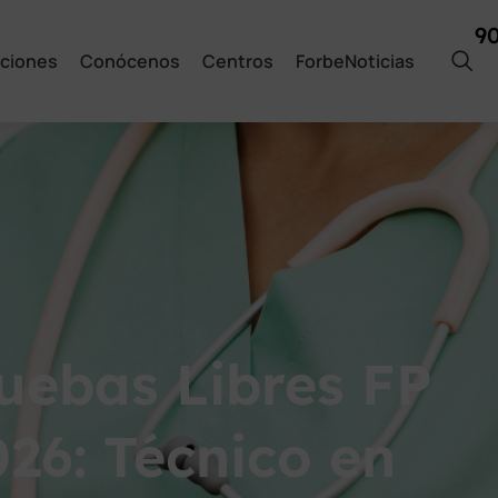
9
ciones
Conócenos
Centros
ForbeNoticias
uebas Libres FP
26: Técnico en