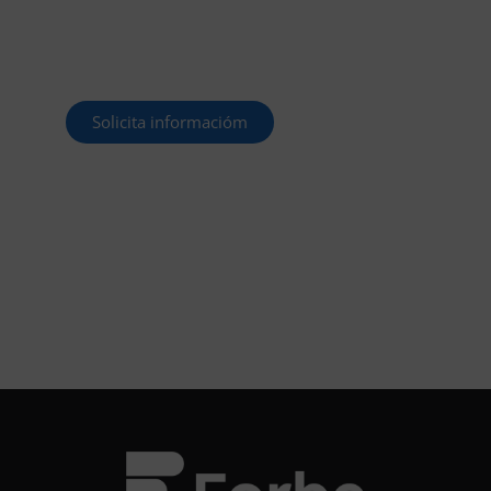
Este curso 2025/26 es el momento de ir a
por un empleo público. En Forbe, te
decimos cómo.
Solicita informacióm
¡OPOSITA!