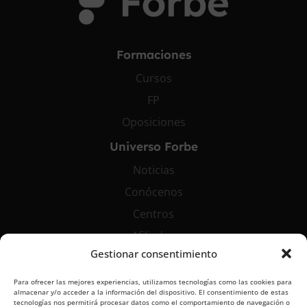
Formaciones
Cursos
FP
Oposiciones
Universo Forbe
Noticias
Conócenos
Centros
Afiliados
Gestionar consentimiento
Contáctanos
Para ofrecer las mejores experiencias, utilizamos tecnologías como las cookies para
info@grupoforbe.com
almacenar y/o acceder a la información del dispositivo. El consentimiento de estas
tecnologías nos permitirá procesar datos como el comportamiento de navegación o