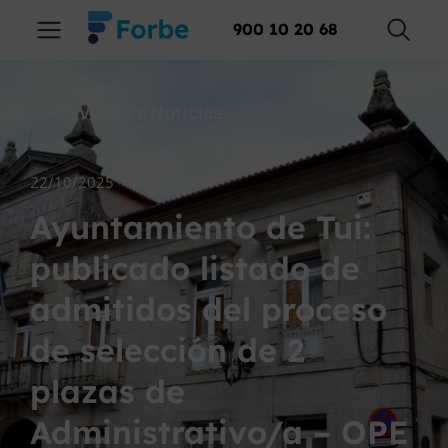
900 10 20 68
Volver a Noticias
22/10/2025
Ayuntamiento de Tui:
publicado listado de
admitidos del proceso
de selección de 2
plazas de
Administrativo/a – OPE