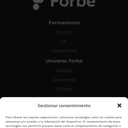
Formaciones
Cursos
FP
Oposiciones
Universo Forbe
Noticias
Conócenos
Centros
Afiliados
Gestionar consentimiento
Contáctanos
Para ofrecer las mejores experiencias, utilizamos tecnologías como las cookies para
info@grupoforbe.com
almacenar y/o acceder a la información del dispositivo. El consentimiento de estas
tecnologías nos permitirá procesar datos como el comportamiento de navegación o