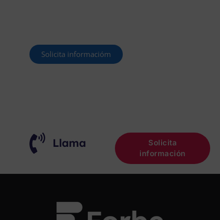
Este curso 2025/26 es el momento de ir a
por un empleo público. En Forbe, te
decimos cómo.
Solicita informacióm
¡OPOSITA!
Llama
Solicita
información