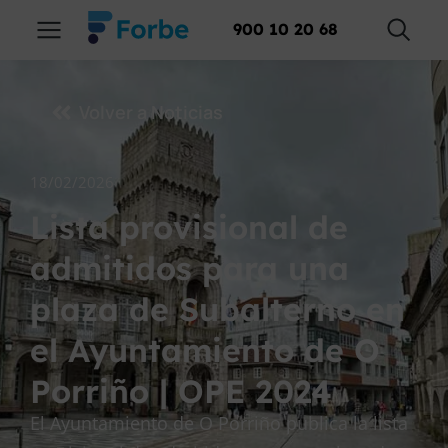
900 10 20 68
Volver a Noticias
18/02/2026
Lista provisional de
admitidos para una
plaza de Subalterno en
el Ayuntamiento de O
Porriño | OPE 2024
El Ayuntamiento de O Porriño publica la lista