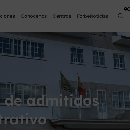
9
ciones
Conócenos
Centros
ForbeNoticias
l de admitidos
trativo