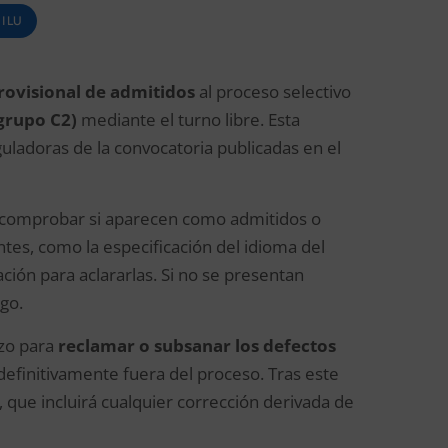
| LU
provisional de admitidos
al proceso selectivo
bgrupo C2)
mediante el turno libre. Esta
guladoras de la convocatoria publicadas en el
en comprobar si aparecen como admitidos o
tes, como la especificación del idioma del
ción para aclararlas. Si no se presentan
go.
azo para
reclamar o subsanar los defectos
definitivamente fuera del proceso. Tras este
, que incluirá cualquier corrección derivada de