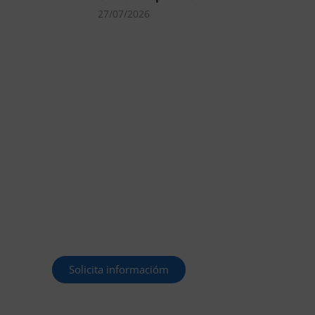
27/07/2026
MÁS DE 40.000
PLAZAS OFERTADAS
Y POR CONVOCAR
Este curso 2025/26 es el momento
de ir a por un empleo público. En
Forbe, te decimos cómo.
Solicita informacióm