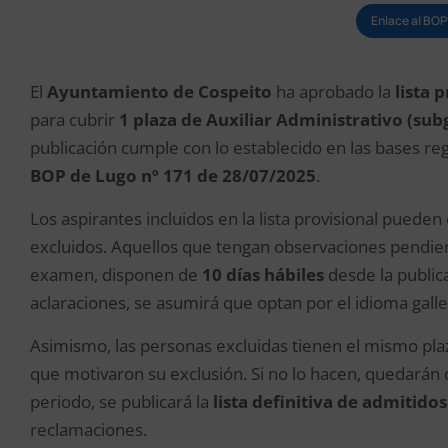
Enlace al BOP 
El
Ayuntamiento de Cospeito
ha aprobado la
lista 
para cubrir
1 plaza de Auxiliar Administrativo (su
publicación cumple con lo establecido en las bases re
BOP de Lugo nº 171 de 28/07/2025
.
Los aspirantes incluidos en la lista provisional pued
excluidos. Aquellos que tengan observaciones pendien
examen, disponen de
10 días hábiles
desde la publica
aclaraciones, se asumirá que optan por el idioma galle
Asimismo, las personas excluidas tienen el mismo pl
que motivaron su exclusión. Si no lo hacen, quedarán 
periodo, se publicará la
lista definitiva de admitidos
reclamaciones.