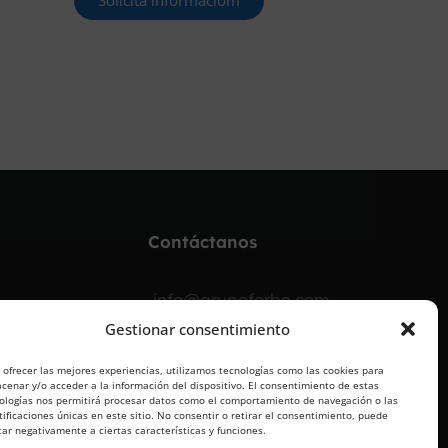
Solicita informacióm
¡OPOSITA!
Contáctanos
info@grupoforbe.com
Gestionar consentimiento
900 10 20 68
 ofrecer las mejores experiencias, utilizamos tecnologías como las cookies para
cenar y/o acceder a la información del dispositivo. El consentimiento de estas
ologías nos permitirá procesar datos como el comportamiento de navegación o las
tificaciones únicas en este sitio. No consentir o retirar el consentimiento, puede
tar negativamente a ciertas características y funciones.