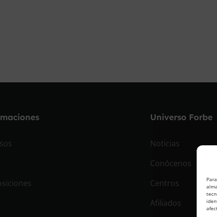
rmaciones
Universo Forbe
sos
Noticias
Conócenos
Para
siciones
Centros
alma
tecn
Afiliados
iden
afec