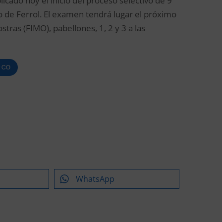
licado hoy el inicio del proceso selectivo de 9
o de Ferrol. El examen tendrá lugar el próximo
tras (FIMO), pabellones, 1, 2 y 3 a las
P CO
WhatsApp