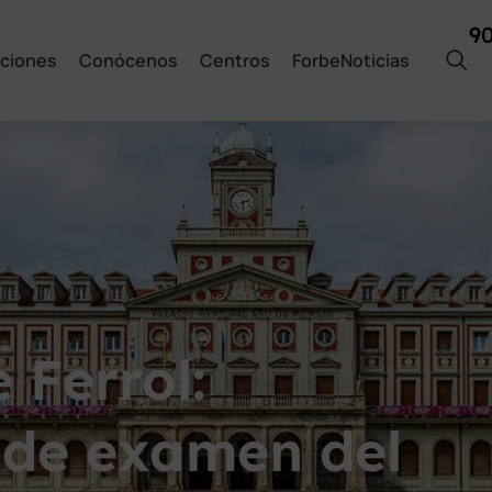
9
ciones
Conócenos
Centros
ForbeNoticias
 Ferrol:
 de examen del