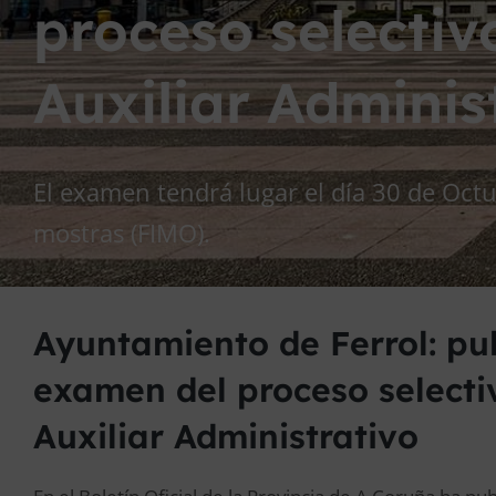
proceso selectiv
Auxiliar Adminis
El examen tendrá lugar el día 30 de Octu
mostras (FIMO).
Ayuntamiento de Ferrol: pu
examen del proceso selecti
Auxiliar Administrativo