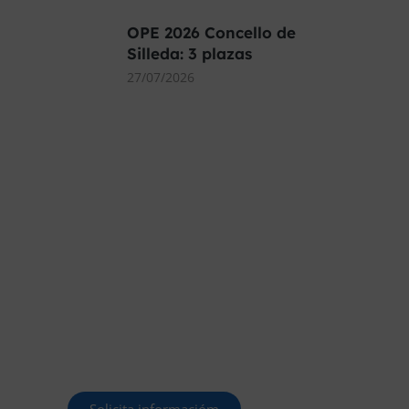
OPE 2026 Concello de
Silleda: 3 plazas
27/07/2026
MÁS DE 40.000
PLAZAS OFERTADAS
Y POR CONVOCAR
Este curso 2025/26 es el momento
de ir a por un empleo público. En
Forbe, te decimos cómo.