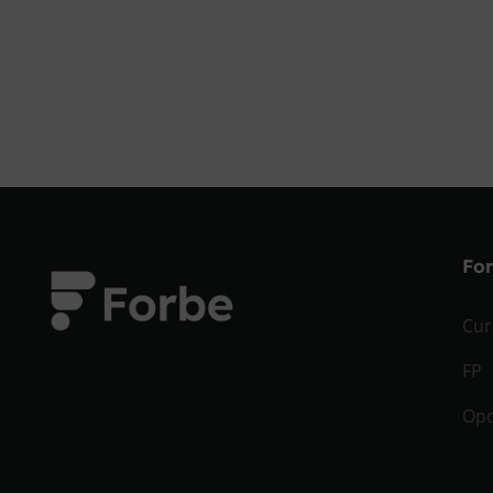
Fo
Cur
FP
Opo