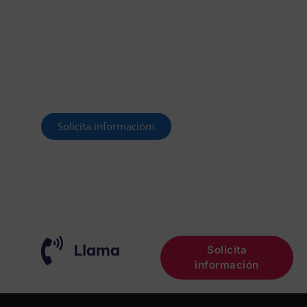
OFERTADAS Y POR
CONVOCAR
Este curso 2025/26 es el momento de ir a
por un empleo público. En Forbe, te
decimos cómo.
Solicita informacióm
¡OPOSITA!
Llama
Solicita
información