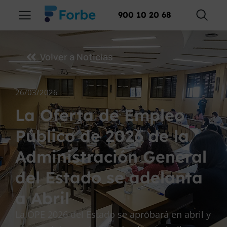
900 10 20 68
Volver a Noticias
26/03/2026
La Oferta de Empleo
Público de 2026 de la
Administración General
del Estado se adelanta
a Abril
La OPE 2026 del Estado se aprobará en abril y