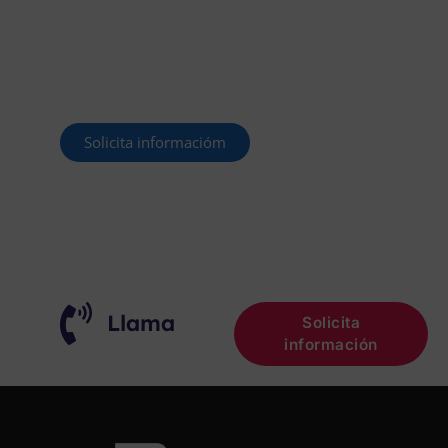
Este curso 2025/26 es el momento de ir a
por un empleo público. En Forbe, te
decimos cómo.
Solicita informacióm
¡OPOSITA!
Llama
Solicita
información