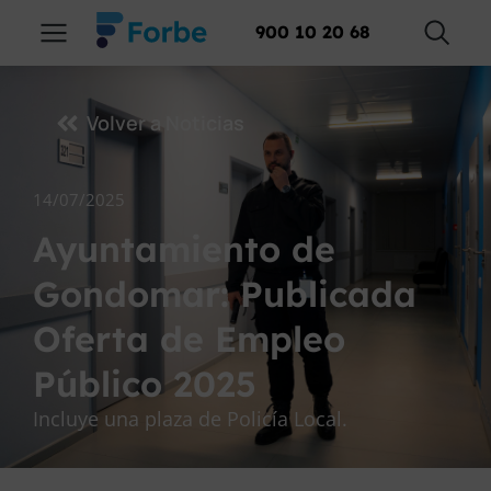
900 10 20 68
Volver a Noticias
14/07/2025
Ayuntamiento de
Gondomar: Publicada
Oferta de Empleo
Público 2025
Incluye una plaza de Policía Local.