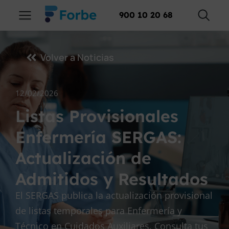
900 10 20 68
Volver a Noticias
12/02/2026
Listas Provisionales
Enfermería SERGAS:
Actualización de
Admitidos y Resultados
El SERGAS publica la actualización provisional
de listas temporales para Enfermería y
Técnico en Cuidados Auxiliares. Consulta tus