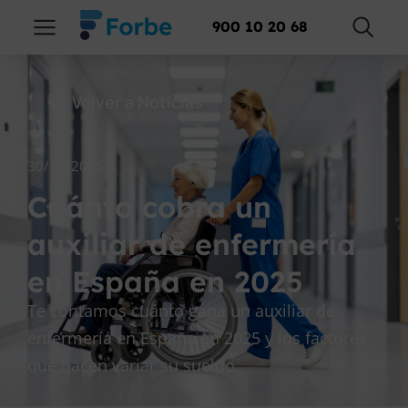
900 10 20 68
Volver a Noticias
30/10/2025
Cuánto cobra un
auxiliar de enfermería
en España en 2025
Te contamos cuánto gana un auxiliar de
enfermería en España en 2025 y los factores
que hacen variar su sueldo.