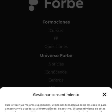
Formaciones
Cursos
FP
Oposiciones
Universo Forbe
Noticias
Conócenos
Centros
Afiliados
Gestionar consentimiento
Contáctanos
Para ofrecer las mejores experiencias, utilizamos tecnologías como las cookies para
info@grupoforbe.com
almacenar y/o acceder a la información del dispositivo. El consentimiento de estas