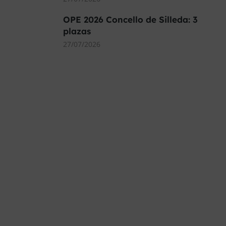
OPE 2026 Concello de Silleda: 3
plazas
27/07/2026
MÁS DE 40.000 PLAZAS
OFERTADAS Y POR
CONVOCAR
Este curso 2025/26 es el momento de ir a
por un empleo público. En Forbe, te
decimos cómo.