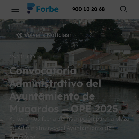
900 10 20 68
Volver a Noticias
13/10/2025
Convocatoria
Administrativo del
Ayuntamiento de
Mugardos – OPE 2025
Ya tenemos fecha de inscripción para la plaza
de Administrativo del Ayuntamiento de
Mugardos