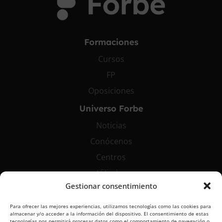
Formaciones
Cursos
FP
Oposiciones
Universo Forbe
Noticias
Conócenos
Centros
Afiliados
Gestionar consentimiento
Contáctanos
Para ofrecer las mejores experiencias, utilizamos tecnologías como las cookies para
info@grupoforbe.com
almacenar y/o acceder a la información del dispositivo. El consentimiento de estas
tecnologías nos permitirá procesar datos como el comportamiento de navegación o