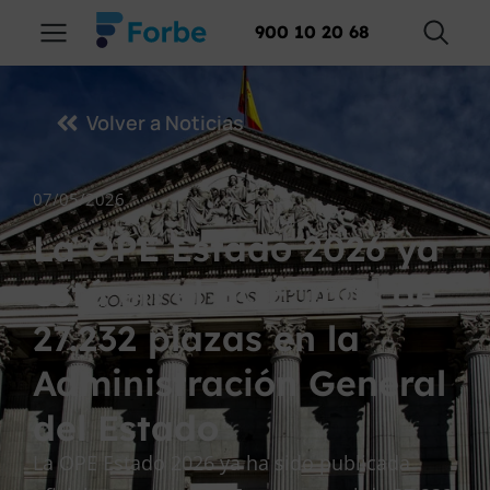
900 10 20 68
Volver a Noticias
07/05/2026
La OPE Estado 2026 ya
está en el BOE: más de
27.232 plazas en la
Administración General
del Estado
La OPE Estado 2026 ya ha sido publicada