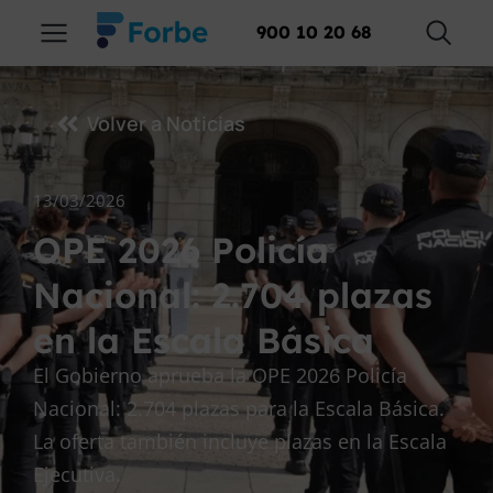
900 10 20 68
Volver a Noticias
13/03/2026
OPE 2026 Policía
Nacional: 2.704 plazas
en la Escala Básica
El Gobierno aprueba la OPE 2026 Policía
Nacional: 2.704 plazas para la Escala Básica.
La oferta también incluye plazas en la Escala
Ejecutiva.