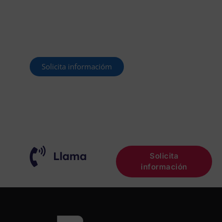
Este curso 2025/26 es el momento de ir a
por un empleo público. En Forbe, te
decimos cómo.
Solicita informacióm
¡OPOSITA!
Llama
Solicita
información